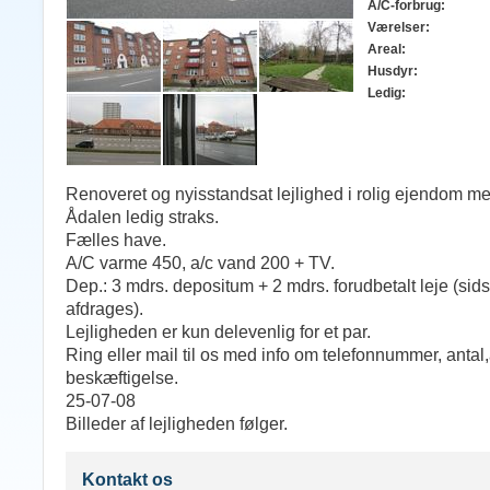
A/C-forbrug:
Værelser:
Areal:
Husdyr:
Ledig:
Renoveret og nyisstandsat lejlighed i rolig ejendom me
Ådalen ledig straks.
Fælles have.
A/C varme 450, a/c vand 200 + TV.
Dep.: 3 mdrs. depositum + 2 mdrs. forudbetalt leje (si
afdrages).
Lejligheden er kun delevenlig for et par.
Ring eller mail til os med info om telefonnummer, antal
beskæftigelse.
25-07-08
Billeder af lejligheden følger.
Kontakt os