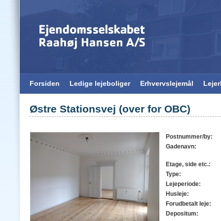
Forsiden
Ledige lejeboliger
Erhvervslejemål
Leje
Østre Stationsvej (over for OBC)
Postnummer/by:
Gadenavn:
Etage, side etc.:
Type:
Lejeperiode:
Husleje:
Forudbetalt leje:
Depositum: