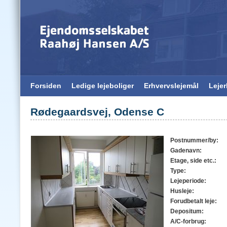
Forsiden
Ledige lejeboliger
Erhvervslejemål
Leje
Rødegaardsvej, Odense C
Postnummer/by:
Gadenavn:
Etage, side etc.:
Type:
Lejeperiode:
Husleje:
Forudbetalt leje:
Depositum:
A/C-forbrug: