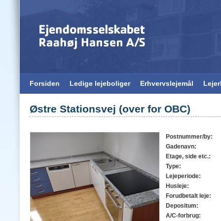
Forsiden
Ledige lejeboliger
Erhvervslejemål
Leje
Østre Stationsvej (over for OBC)
Postnummer/by:
Gadenavn:
Etage, side etc.:
Type:
Lejeperiode:
Husleje:
Forudbetalt leje:
Depositum:
A/C-forbrug: