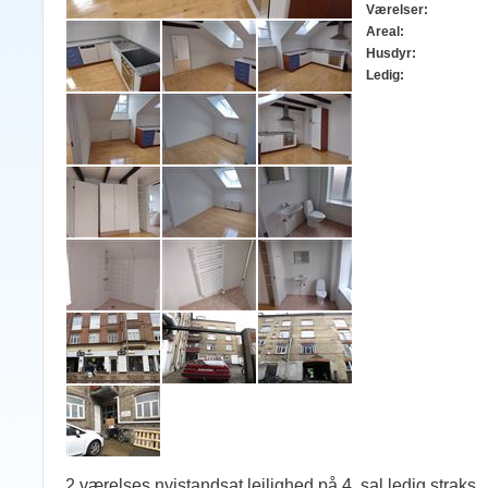
Værelser:
Areal:
Husdyr:
Ledig:
2 værelses nyistandsat lejlighed på 4. sal ledig straks.