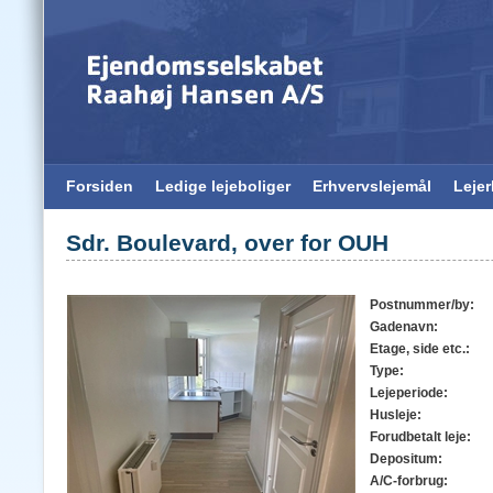
Forsiden
Ledige lejeboliger
Erhvervslejemål
Leje
Sdr. Boulevard, over for OUH
Postnummer/by:
Gadenavn:
Etage, side etc.:
Type:
Lejeperiode:
Husleje:
Forudbetalt leje:
Depositum:
A/C-forbrug: